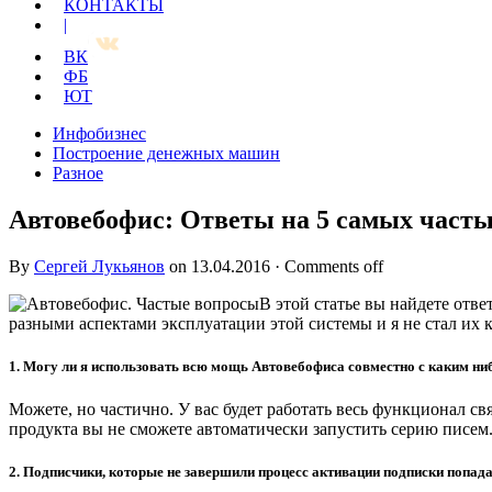
КОНТАКТЫ
|
ВК
ФБ
ЮТ
Инфобизнес
Построение денежных машин
Разное
Автовебофис: Ответы на 5 самых часты
By
Сергей Лукьянов
on
13.04.2016
·
Comments off
В этой статье вы найдете отв
разными аспектами эксплуатации этой системы и я не стал их 
1. Могу ли я использовать всю мощь Автовебофиса совместно с каким н
Можете, но частично. У вас будет работать весь функционал с
продукта вы не сможете автоматически запустить серию писем
2. Подписчики, которые не завершили процесс активации подписки попад