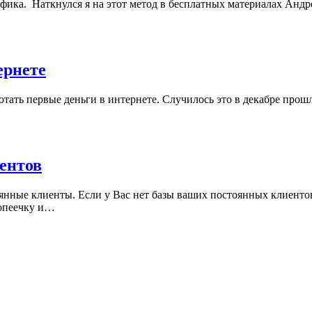
рафика. Наткнулся я на этот метод в бесплатных материалах Анд
ернете
тать первые деньги в интернете. Случилось это в декабре прошло
иентов
оянные клиенты. Если у Вас нет базы ваших постоянных клиент
копеечку и…