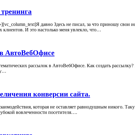
 тренинга
l»][vc_column_text]Я давно Здесь не писал, за что приношу свои 
 клиентов. И это настолько меня увлекло, что…
 в АвтоВебОфисе
тематических рассылок в АвтоВебОфисе. Как создать рассылку? 
ту…
величения конверсии сайта.
взаимодействия, которая не оставляет равнодушным никого. Так
глубокой вовлеченности посетителя….